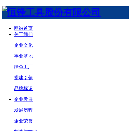
网站首页
关于我们
企业文化
事业基地
绿色工厂
党建引领
品牌标识
企业发展
发展历程
企业荣誉