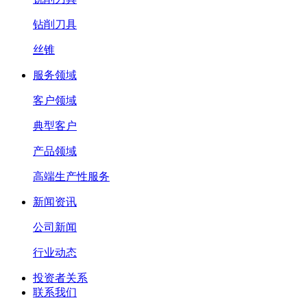
钻削刀具
丝锥
服务领域
客户领域
典型客户
产品领域
高端生产性服务
新闻资讯
公司新闻
行业动态
投资者关系
联系我们