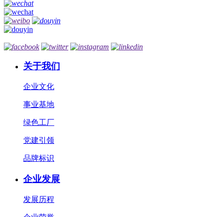
关于我们
企业文化
事业基地
绿色工厂
党建引领
品牌标识
企业发展
发展历程