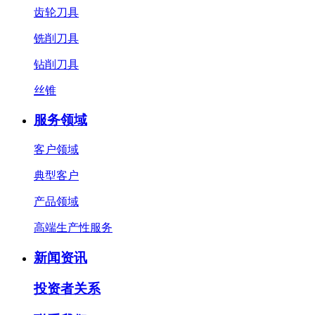
齿轮刀具
铣削刀具
钻削刀具
丝锥
服务领域
客户领域
典型客户
产品领域
高端生产性服务
新闻资讯
投资者关系